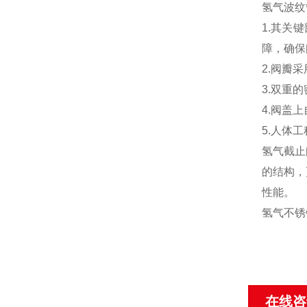
氢气波纹
1.其关
障，确保
2.阀瓣
3.双重
4.阀盖
5.人体
氢气截止
的结构，
性能。
氢气不锈
在线咨