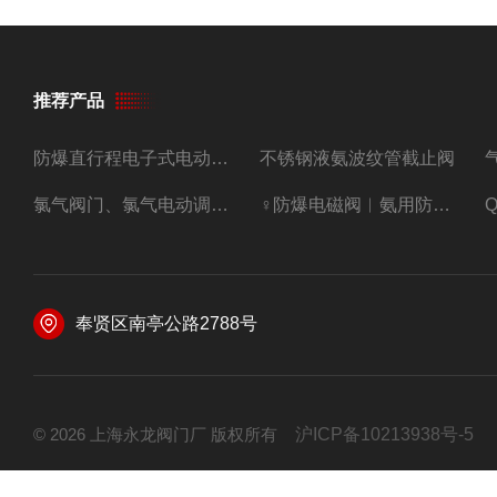
推荐产品
防爆直行程电子式电动调节阀
不锈钢液氨波纹管截止阀
氯气阀门、氯气电动调节阀
♀防爆电磁阀︳氨用防爆紧急切断阀
奉贤区南亭公路2788号
© 2026 上海永龙阀门厂 版权所有
沪ICP备10213938号-5