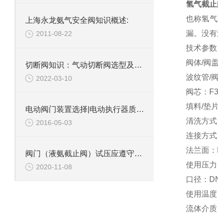
氢气截止
也称氢气
上海永龙氨气安全阀知识概述:
漏。没有
2011-08-22
技术参数
阀体/阀
切断阀知识：气动切断阀选型及配件种类
波纹管/阀
2022-03-10
阀芯：F3
填料/垫片
电动阀门装置选择|电动执行器质量|上海永龙阀门厂
清洗方式
2016-05-03
连接方式
法兰面：
阀门（液氨截止阀）试压应遵守的原则和注意事项
使用压力：1
2020-11-08
口径：DN
使用温度：
流体介质