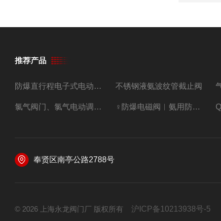
推荐产品
防爆直行程电子式电动调节阀
不锈钢液氨波纹管截止阀
氯气阀门、氯气电动调节阀
♀防爆电磁阀︳氨用防爆紧急切断阀
奉贤区南亭公路2788号
© 2026 上海永龙阀门厂 版权所有
沪ICP备10213938号-5