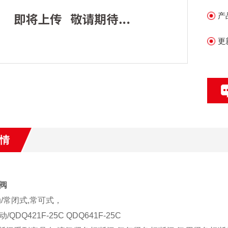
产
更
情
阀
动/常闭式,常可式，
QDQ421F-25C QDQ641F-25C