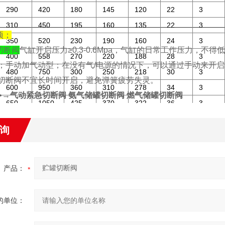
290
420
180
145
120
22
3
310
450
195
160
135
22
3
项；
350
520
230
190
160
24
3
切断阀
气缸开启压力≥0.3-0.6Mpa，气缸的日常工作压力，不得低
400
558
270
220
188
28
3
做；手动加气动型；在没有气/电源的情况下，可以通过手动来开启
480
750
300
250
218
30
3
式切断阀不宜长时间开启，避免弹簧疲劳失灵。
600
950
360
310
278
34
3
•→
气动紧急切断阀 氨气储罐切断阀 燃气储罐切断阀
650
1050
425
370
322
36
3
750
1120
485
430
390
40
3
询
产品：
的单位：