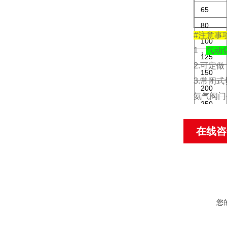
65
80
#注意事
100
1，
气动
125
2.可定
150
3.常闭
200
氨气阀门
250
300
在线咨
您