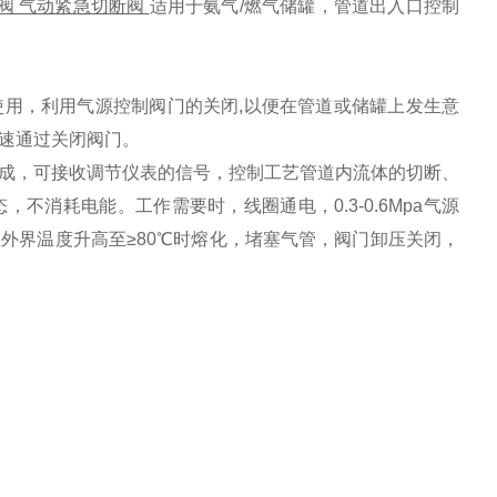
阀 气动紧急切断阀
适用于氨气/燃气储罐，管道出入口控制
用，利用气源控制阀门的关闭,以便在管道或储罐上发生意
速通过关闭阀门。
成，可接收调节仪表的信号，控制工艺管道内流体的切断、
消耗电能。工作需要时，线圈通电，0.3-0.6Mpa气源
外界温度升高至≥80℃时熔化，堵塞气管，阀门卸压关闭，