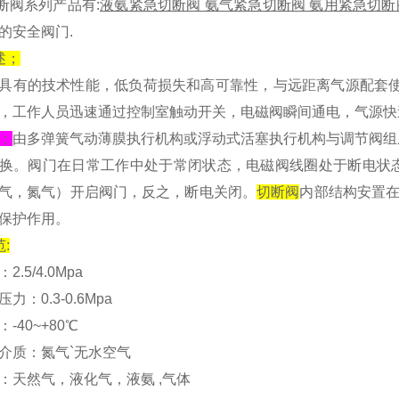
阀系列产品有:
液氨紧急切断阀 氨气紧急切断阀 氨用紧急切断
的安全阀门.
述；
具有的技术性能，低负荷损失和高可靠性，与远距离气源配套使
，工作人员迅速通过控制室触动开关，电磁阀瞬间通电，气源快
；
由多弹簧气动薄膜执行机构或浮动式活塞执行机构与调节阀组
换。阀门在日常工作中处于常闭状态，电磁阀线圈处于断电状态，不
气，氮气）开启阀门，反之，断电关闭。
切断阀
内部结构安置在
保护作用。
:
.5/4.0Mpa
力：0.3-0.6Mpa
-40~+80℃
介质：氮气`无水空气
：天然气，液化气，液氨 ,气体