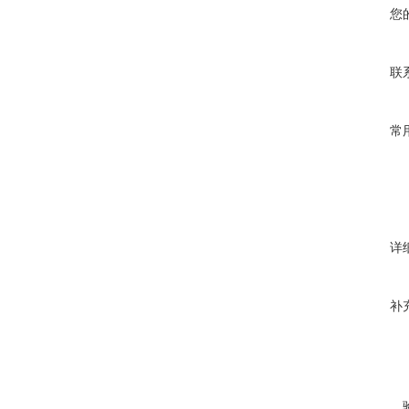
您
联
常
详
补