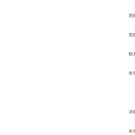
您
您
联
常
详
补