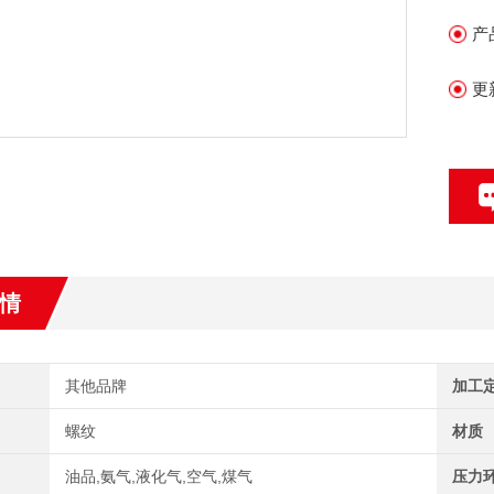
产
更
情
其他品牌
加工
螺纹
材质
油品,氨气,液化气,空气,煤气
压力