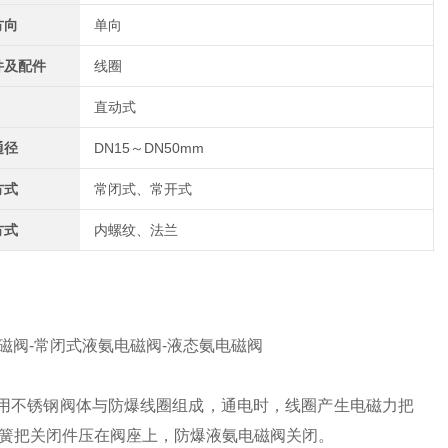
方向
单向
件及配件
线圈
直动式
通径
DN15～DN50mm
方式
常闭式、常开式
方式
内螺纹、法兰
磁阀-常闭式液氨电磁阀-液态氨电磁阀
采用不锈钢阀体与防爆线圈组成，通电时，线圈产生电磁力把
簧把关闭件压在阀座上，防爆液氨电磁阀关闭。