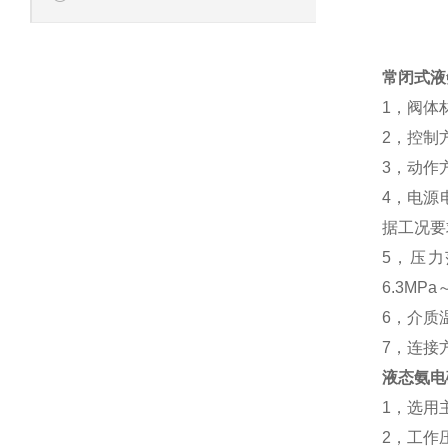
常闭式液
1，阀体
2，控制
3，动作
4，电源电
据工况要
5，压力范围
6.3MPa
6，介质温
7，连接
液态氨电
1，选用
2，工作