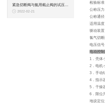
检验标准：J
紧急切断阀与氨用截止阀的试压方法
公称压力：
2022-02-21
公称通径：
适用温度：
驱动装置
氯气切断阀
电压信号
电动控制
1．壳体-
2．电机
3．手动
4．指示
5．干燥
6．限位
地设定位