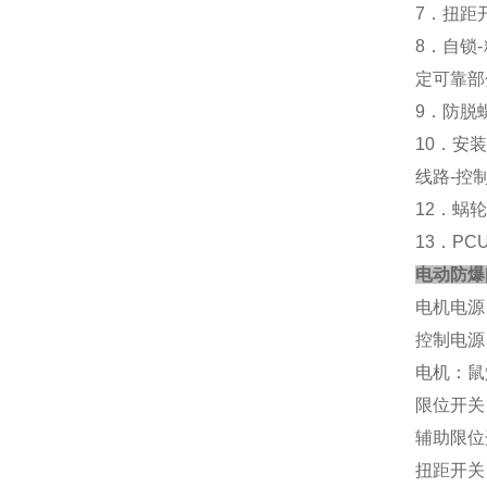
7．扭距
8．自锁
定可靠部
9．防脱
10．安
线路-控
12．蜗
13．P
电动防爆
电机电源： 1
控制电源： 
电机：
限位开关： 
辅助限位开关
扭距开关：