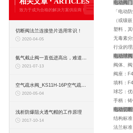
·
相关文章
ARTICLES
电动阀门
致力于成为合格的解决方案供应商！
「电动防
（或镶嵌
塑料，其
切断阀法兰连接垫片选用常识！
无毒素分
2020-04-05
行业的理
电动球阀
氨气截止阀一直低进高出，难道不会高进低出？
阀体、阀
2021-07-13
阀座：F4
填料：F
空气疏水阀_KS11H-16P空气疏水阀工作原理
球芯：优
2020-05-04
手柄：铸
电动切断
浅析防爆阻火透气帽的工作原理
结构标准：GB
2017-10-14
法兰标准：GB