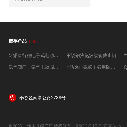
推荐产品
防爆直行程电子式电动调节阀
不锈钢液氨波纹管截止阀
氯气阀门、氯气电动调节阀
♀防爆电磁阀︳氨用防爆紧急切断阀
奉贤区南亭公路2788号
© 2026 上海永龙阀门厂 版权所有
沪ICP备10213938号-5