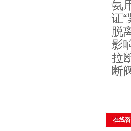
氨
证
脱
影
拉
断
在线咨