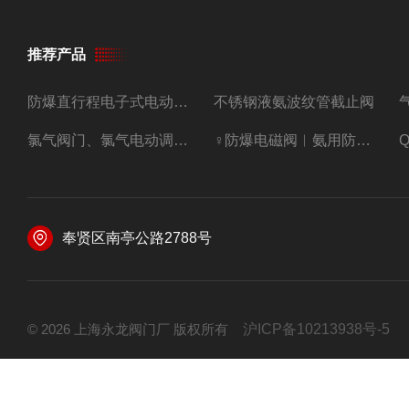
推荐产品
防爆直行程电子式电动调节阀
不锈钢液氨波纹管截止阀
氯气阀门、氯气电动调节阀
♀防爆电磁阀︳氨用防爆紧急切断阀
奉贤区南亭公路2788号
© 2026 上海永龙阀门厂 版权所有
沪ICP备10213938号-5