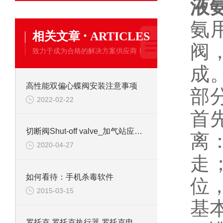
液
氨
·
相关文章
ARTICLES
阀
致力于成为合格的解决方案供应商！
成
高性能双偏心蝶阀安装注意事项
部
2022-02-22
首
切断阀Shut-off valve_加气站应用案例
离
2020-04-27
走
如何看待：手机杀毒软件
位
2015-03-15
基
罗托克 罗托克执行器 罗托克电动执行器