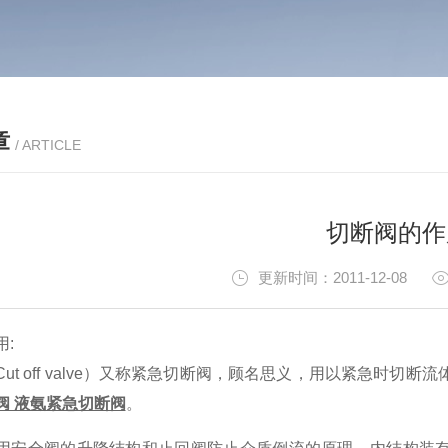
章
/ ARTICLE
切断阀的作
更新时间：2011-12-08
用:
ut off valve）又称紧急切断阀，顾名思义，用以紧急时切
阀 液氨紧急切断阀
。