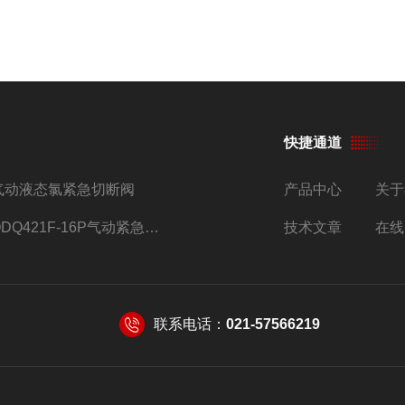
快捷通道
气动液态氯紧急切断阀
产品中心
关于
QDQ421F-16P气动紧急切断阀
技术文章
在线
联系电话：
021-57566219