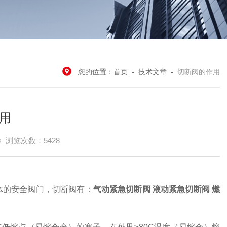
您的位置：
首页
-
技术文章
-
切断阀的作用
用
浏览次数：5428
断流体的安全阀门，切断阀有：
气动紧急切断阀 液动紧急切断阀 燃