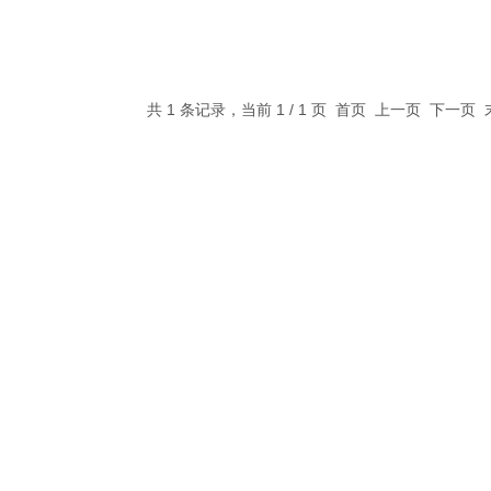
共 1 条记录，当前 1 / 1 页 首页 上一页 下一页