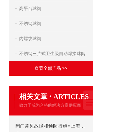
高平台球阀
不锈钢球阀
内螺纹球阀
不锈钢三片式卫生级自动焊接球阀
查看全部产品 >>
·
相关文章
ARTICLES
致力于成为合格的解决方案供应商！
阀门常见故障和预防措施♀上海液动紧急切断阀厂家