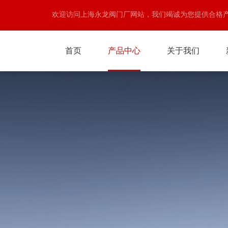
欢迎访问上海永龙阀门厂网站，我们竭诚为您提供合格
首页
产品中心
关于我们