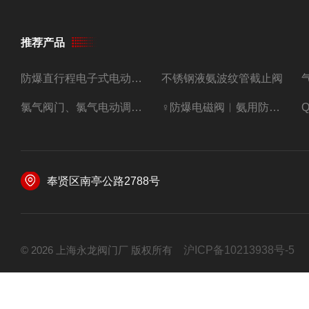
推荐产品
防爆直行程电子式电动调节阀
不锈钢液氨波纹管截止阀
氯气阀门、氯气电动调节阀
♀防爆电磁阀︳氨用防爆紧急切断阀
奉贤区南亭公路2788号
© 2026 上海永龙阀门厂 版权所有
沪ICP备10213938号-5