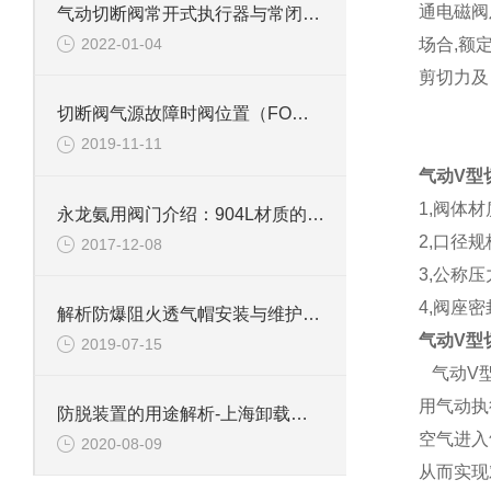
通电磁阀
气动切断阀常开式执行器与常闭式执行器的区别
2022-01-04
场合,额
剪切力及
切断阀气源故障时阀位置（FO、FC、FL）含义
2019-11-11
气动V型
1,阀体
永龙氨用阀门介绍：904L材质的特性
2,口径规
2017-12-08
3,公称压力
4,阀座密
解析防爆阻火透气帽安装与维护保养的方法
气动V型
2019-07-15
气动V型
用气动执
防脱装置的用途解析-上海卸载臂附件生产厂家
空气进入
2020-08-09
从而实现