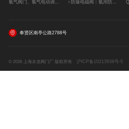
氯气阀门、氯气电动调节阀
♀防爆电磁阀︳氨用防爆紧急切断阀
奉贤区南亭公路2788号
© 2026 上海永龙阀门厂 版权所有
沪ICP备10213938号-5