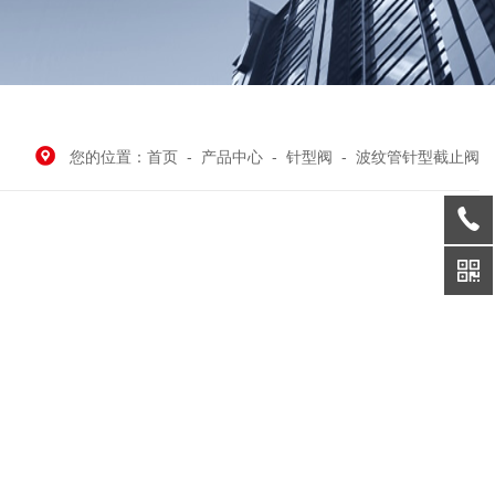
您的位置：
首页
-
产品中心
-
针型阀
-
波纹管针型截止阀