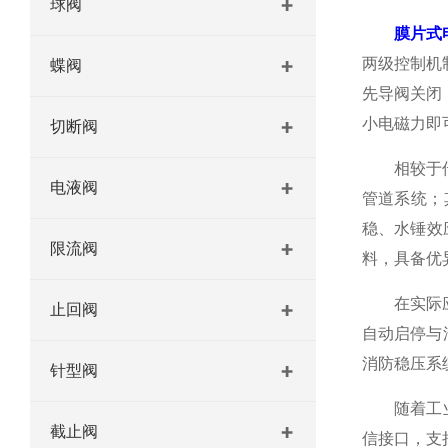
球阀
膜片式
两级控制机
蝶阀
先导阀关闭
小电磁力即
切断阀
相较于传统
电液阀
管道系统；
稳、水锤效
限流阀
料，具备优
在实际应用
止回阀
自动启停与
消防稳压系
针型阀
随着工业4
截止阀
信接口，支