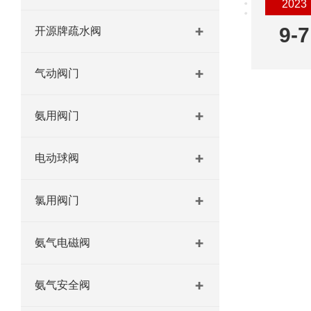
2023
9-7
开源牌疏水阀
气动阀门
氨用阀门
电动球阀
氯用阀门
氨气电磁阀
氨气安全阀