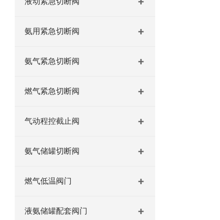
液动紧急切断阀
氨用紧急切断阀
氨气紧急切断阀
燃气紧急切断阀
气动程控截止阀
氨气储罐切断阀
燃气低温阀门
液氨储罐配套阀门