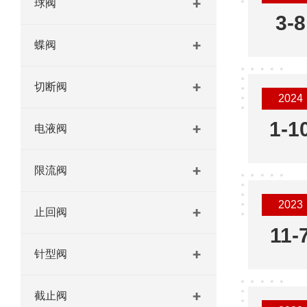
球阀
3-8
蝶阀
切断阀
2024
1-1
电液阀
限流阀
2023
止回阀
11-
针型阀
截止阀