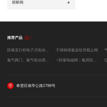
熔断阀
推荐产品
防爆直行程电子式电动调节阀
不锈钢液氨波纹管截止阀
氯气阀门、氯气电动调节阀
♀防爆电磁阀︳氨用防爆紧急切断阀
奉贤区南亭公路2788号