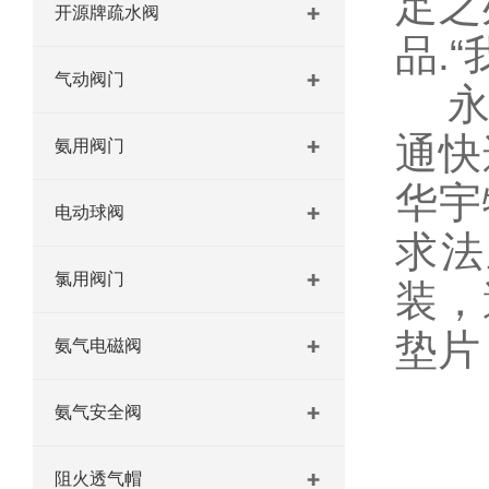
足之
开源牌疏水阀
品.
气动阀门
永龙
通快
氨用阀门
华宇
电动球阀
求法
氯用阀门
装，
垫片
氨气电磁阀
氨气安全阀
阻火透气帽