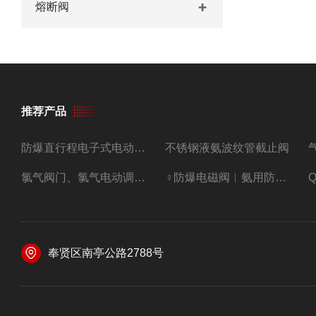
熔断阀
推荐产品
防爆直行程电子式电动调节阀
不锈钢液氨波纹管截止阀
氯气阀门、氯气电动调节阀
♀防爆电磁阀︳氨用防爆紧急切断阀
奉贤区南亭公路2788号