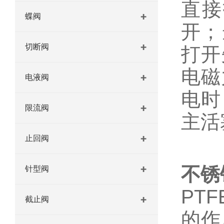
直接
蝶阀
开；
切断阀
打开
电磁
电液阀
电时
限流阀
主活
止回阀
不锈
针型阀
PT
截止阀
的作