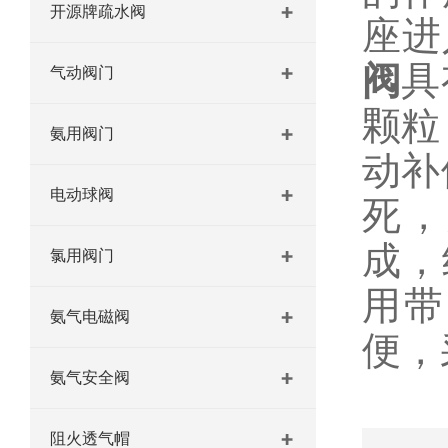
开源牌疏水阀
座进
阀
具
气动阀门
颗粒
氨用阀门
动补
电动球阀
死，
成，
氯用阀门
用带
氨气电磁阀
便，
氨气安全阀
阻火透气帽