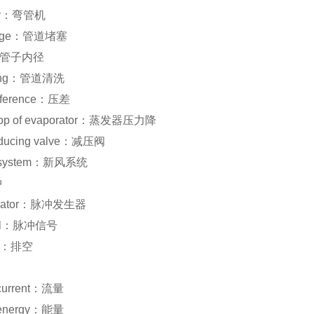
der：弯管机
ckage：管道堵塞
e：管子内径
aning：管道清洗
ifference：压差
drop of evaporator：蒸发器压力降
reducing valve：减压阀
ir system：新风系统
冲
nerator：脉冲发生器
gnal：脉冲信号
wn：排空
f current：流量
f energy：能量