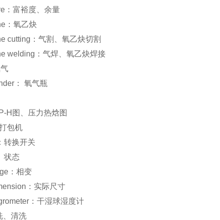
sure：富裕度、余量
lene：氧乙炔
lene cutting：气割、氧乙炔切割
lene welding：气焊、氧乙炔焊接
氧气
linder： 氧气瓶
rt：P-H图、压力热焓图
r：打包机
or：转换开关
相、状态
ange：相变
dimension：实际尺寸
 hygrometer：干湿球湿度计
酸洗、清洗