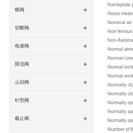
Nameplat
蝶阀
Noise me
Nominal a
切断阀
Non-ferro
Non-flamm
电液阀
Normal a
Normal co
限流阀
Normal wo
Normal wo
止回阀
Normally 
Normally c
针型阀
Normally
Normally 
截止阀
Normally 
Number of