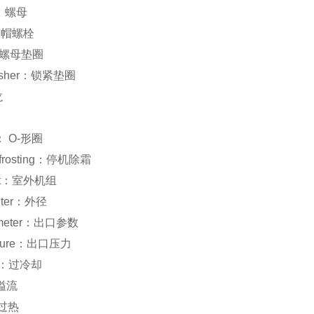
帽、螺母
：带帽螺栓
ar：螺母垫圈
 washer：锁紧垫圈
龙
nt： O-形圈
defrosting：停机除霜
unit：室外机组
meter：外径
rameter：出口参数
essure：出口压力
ed：过冷却
：溢流
：过热