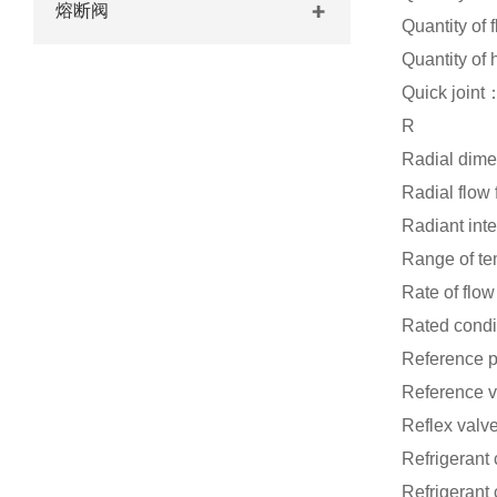
熔断阀
Quantity o
Quantity o
Quick j
R
Radial d
Radial f
Radiant i
Range of 
Rate of f
Rated con
Reference
Reference
Reflex va
Refriger
Refrigera