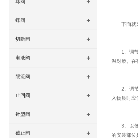
球阀
蝶阀
下面就来看
切断阀
1、调节阀
电液阀
温对策。在
限流阀
2、调节阀
止回阀
入物质时应
针型阀
3、以便使
截止阀
的安裝部位