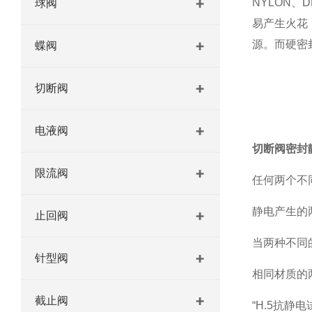
NYLON
球阀
易产生火花
源。而硬密
蝶阀
切断阀
电液阀
切断阀密封
限流阀
任何两个不
静电产生的
止回阀
当两种不同
针型阀
相同材质的
截止阀
“H.5抗