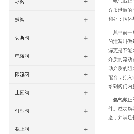
氨气截止阀
球阀
介质泄漏的
和处；阀体
蝶阀
其中前一处
切断阀
的泄漏叫做
漏更是不能
电液阀
介质的流动
动介质的阻
限流阀
配合，拧入
给到阀门内
止回阀
氨气截止
件。成功解
针型阀
送，并满足
截止阀