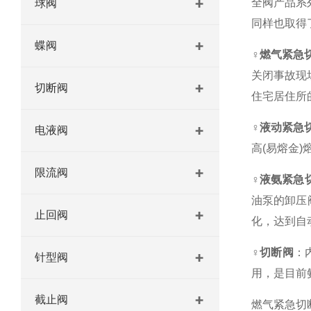
全阀产品系
球阀
同样也取得
蝶阀
♀
燃气紧急
关闭事故现
切断阀
住宅居住所
♀
液动紧急
电液阀
高(易熔金
限流阀
♀
液氨紧急
油泵的卸压
止回阀
化，达到自
♀
切断阀
：
针型阀
用，是目前
截止阀
燃气紧急切