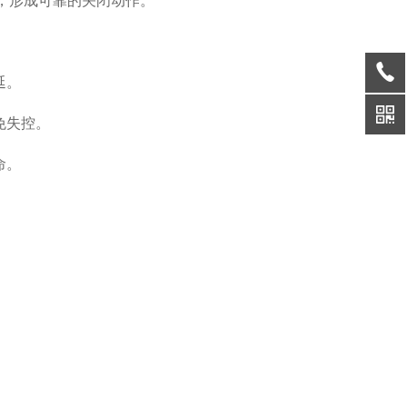
，形成可靠的关闭动作。
延。
免失控。
命。