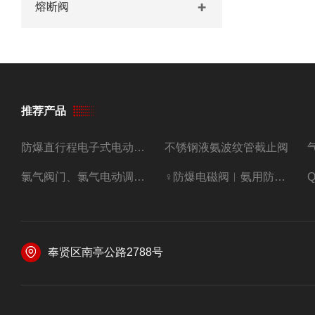
熔断阀
推荐产品
防爆直行程电子式电动调节阀
不锈钢液氨波纹管截止阀
氯气阀门、氯气电动调节阀
♀防爆电磁阀︳氨用防爆紧急切断阀
奉贤区南亭公路2788号