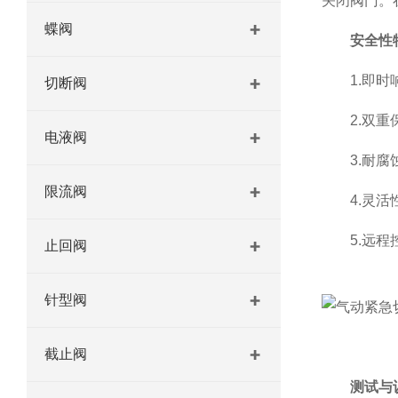
关闭阀门。
蝶阀
安全性
1.即时响
切断阀
2.双重保
电液阀
3.耐腐蚀
限流阀
4.灵活性
5.远程控
止回阀
针型阀
截止阀
测试与