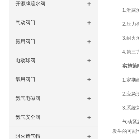
开源牌疏水阀
1.泄露测
气动阀门
2.压力循
3.耐火测
氨用阀门
4.第三方
电动球阀
实施策
氯用阀门
1.定期维
2.应急演
氨气电磁阀
3.系统兼
氨气安全阀
气动紧急切
发生的可能
阻火透气帽